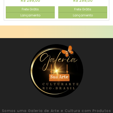
R$ 299,00
R$ 299,00
Frete Grátis
Frete Grátis
Lançamento
Lançamento
Somos uma Galeria de Arte e Cultura com Produtos