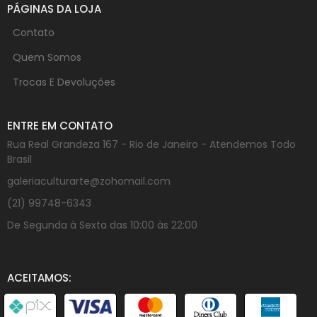
PÁGINAS DA LOJA
Contato
Quem Somos
Trocas E Devoluções
ENTRE EM CONTATO
Rua Real Grandeza 167 - Rio de Janeiro - Atendemos Todo
Brasil
galeriaculturarte@zohomail.com
(21) 99748-6343
De Segunda à Sexta das 10:00 às 22:00
ACEITAMOS: