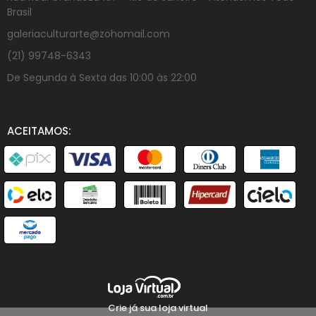
Brasil
galeriaculturarte@zohomail.com
(21) 99748-6343
De Segunda à Sexta das 10:00 às 22:00
ACEITAMOS:
Crie já sua loja virtual